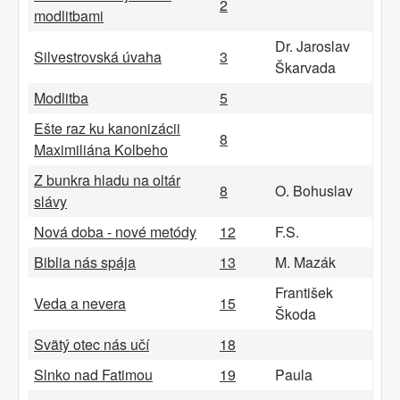
2
modlitbami
Dr. Jaroslav
Silvestrovská úvaha
3
Škarvada
Modlitba
5
Ešte raz ku kanonizácii
8
Maximiliána Kolbeho
Z bunkra hladu na oltár
8
O. Bohuslav
slávy
Nová doba - nové metódy
12
F.S.
Biblia nás spája
13
M. Mazák
František
Veda a nevera
15
Škoda
Svätý otec nás učí
18
Slnko nad Fatimou
19
Paula