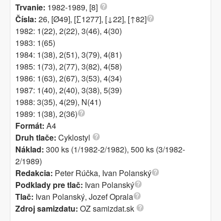
Trvanie:
1982-1989, [8]
Čísla:
26, [Ø49], [∑1277], [↓22], [↑82]
1982: 1(22), 2(22), 3(46), 4(30)
1983: 1(65)
1984: 1(38), 2(51), 3(79), 4(81)
1985: 1(73), 2(77), 3(82), 4(58)
1986: 1(63), 2(67), 3(53), 4(34)
1987: 1(40), 2(40), 3(38), 5(39)
1988: 3(35), 4(29), N(41)
1989: 1(38), 2(36)
Formát:
A4
Druh tlače:
Cyklostyl
Náklad:
300 ks (1/1982-2/1982), 500 ks (3/1982-
2/1989)
Redakcia:
Peter Rúčka, Ivan Polanský
Podklady pre tlač:
Ivan Polanský
Tlač:
Ivan Polanský, Jozef Oprala
Zdroj samizdatu:
OZ samizdat.sk