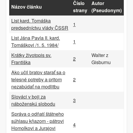
Číslo
Autor
Názov článku
strany
(Pseudonym)
List kard. Tomáška
1
predsedníctvu vlády ČSSR
List Jána Pavla II. kard.
1
Tomáškovi /1. 5. 1984/
Krátky životopis sv.
Walter z
2
Františka
Gisburnu
Ako učil bratov starať sa o
telesné potreby a pritom
2
nezabúdať na modlitbu
Slováci v boji za
3
náboženskú slobodu
Správa o odňatí štátneho
súhlasu kňazom - pátrovi
4
Homolkovi a Jurajovi