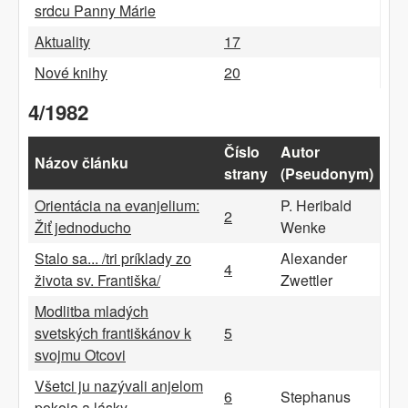
srdcu Panny Márie
Aktuality
17
Nové knihy
20
4/1982
Číslo
Autor
Názov článku
strany
(Pseudonym)
Orientácia na evanjelium:
P. Heribald
2
Žiť jednoducho
Wenke
Stalo sa... /tri príklady zo
Alexander
4
života sv. Františka/
Zwettler
Modlitba mladých
svetských františkánov k
5
svojmu Otcovi
Všetci ju nazývali anjelom
6
Stephanus
pokoja a lásky