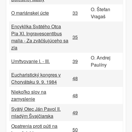
O. Štefan
O mariánskej úcte
33
Vragaš
Encyklika Svätého Otca
Pia XI. Ingravescentibus
35
malia - Za zväčšujúceho sa
zla
O. Andrej
Umŕtvovanie I. - III.
39
Paulíny
Eucharistický kongres v
48
Chorvátsku 9. 9. 1984
Niekoľko slov na
48
zamyslenie
Svätý Otec Ján Pavol II.
49
mladým Švajčiarska
Opatrenia proti púti na
50