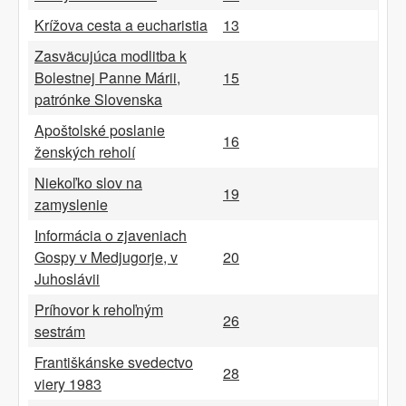
Krížova cesta a eucharistia
13
Zasväcujúca modlitba k
Bolestnej Panne Márii,
15
patrónke Slovenska
Apoštolské poslanie
16
ženských reholí
Niekoľko slov na
19
zamyslenie
Informácia o zjaveniach
Gospy v Medjugorje, v
20
Juhoslávii
Príhovor k rehoľným
26
sestrám
Františkánske svedectvo
28
viery 1983