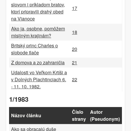
slovom i príkladom bratov,
17
ktorí pripravili drahý obed
na Vianoce
Ako ja, osobne, pomôžem
18
misijným krajinám?
Britský princ Charles o
20
slobode tlače
Z domova a zo zahraničia
21
Udalosti vo Veľkom Krtíši a
v Dolných Plachtinciach 6.
22
- 11. 10. 1982.
1/1983
Číslo
Autor
Názov článku
strany
(Pseudonym)
Ako sa obracajú duše