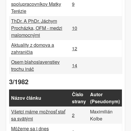
spolupracovníkov Matky
9
Terézie
ThDr. A PhDr. Jáchym
Procházka, OFM - medzi
10
malomocnými
Aktuality z domova a
12
zahraničia
Osem blahoslavenstiev
14
trochu ináč
3/1982
Číslo
Autor
Názov článku
strany
(Pseudonym)
Všetci máme možnosť stať
Maximilián
2
sa svätými
Kolbe
Môžeme sa i dnes