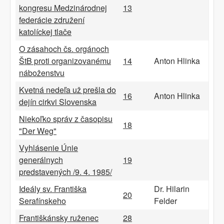
kongresu Medzinárodnej
13
federácie združení
katolíckej tlače
O zásahoch čs. orgánoch
ŠtB proti organizovanému
14
Anton Hlinka
náboženstvu
Kvetná nedeľa už prešla do
16
Anton Hlinka
dejín cirkvi Slovenska
Niekoľko správ z časopisu
18
"Der Weg"
Vyhlásenie Únie
generálnych
19
predstavených /9. 4. 1985/
Ideály sv. Františka
Dr. Hilarin
20
Serafínskeho
Felder
Františkánsky ruženec
28