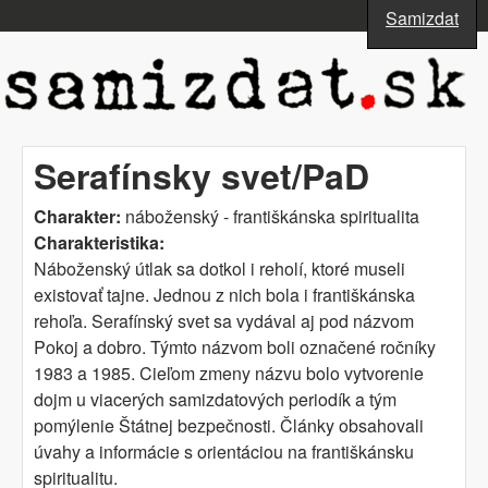
Skočiť na hlavný obsah
Samizdat
www.samizdat.sk
Serafínsky svet/PaD
Charakter:
náboženský - františkánska spiritualita
Charakteristika:
Náboženský útlak sa dotkol i reholí, ktoré museli
existovať tajne. Jednou z nich bola i františkánska
rehoľa. Serafínský svet sa vydával aj pod názvom
Pokoj a dobro. Týmto názvom boli označené ročníky
1983 a 1985. Cieľom zmeny názvu bolo vytvorenie
dojm u viacerých samizdatových periodík a tým
pomýlenie Štátnej bezpečnosti. Články obsahovali
úvahy a informácie s orientáciou na františkánsku
spiri­tualitu.