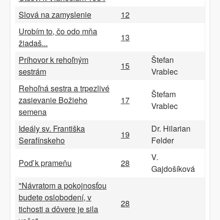
Slová na zamyslenie
12
Urobím to, čo odo mňa
13
žiadaš...
Príhovor k rehoľným
Štefan
15
sestrám
Vrablec
Rehoľná sestra a trpezlivé
Štefam
zasievanie Božieho
17
Vrablec
semena
Ideály sv. Františka
Dr. Hilarian
19
Serafínskeho
Felder
V.
Poď k prameňu
28
Gajdošíková
"Návratom a pokojnosťou
budete oslobodení, v
28
tichosti a dôvere je sila