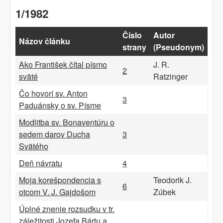
1/1982
Číslo
Autor
Názov článku
strany
(Pseudonym)
Ako František čítal písmo
J. R.
2
sväté
Ratzinger
Čo hovorí sv. Anton
3
Paduánsky o sv. Písme
Modlitba sv. Bonaventúru o
sedem darov Ducha
3
Svätého
Deň návratu
4
Moja korešpondencia s
Teodorik J.
6
otcom V. J. Gajdošom
Zúbek
Úplné znenie rozsudku v tr.
záležitosti Jozefa Bártu a