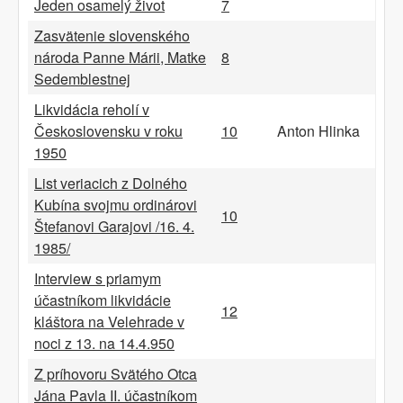
Jeden osamelý život
7
Zasvätenie slovenského
národa Panne Márii, Matke
8
Sedemblestnej
Likvidácia reholí v
Československu v roku
10
Anton Hlinka
1950
List veriacich z Dolného
Kubína svojmu ordinárovi
10
Štefanovi Garajovi /16. 4.
1985/
Interview s priamym
účastníkom likvidácie
12
kláštora na Velehrade v
noci z 13. na 14.4.950
Z príhovoru Svätého Otca
Jána Pavla II. účastníkom