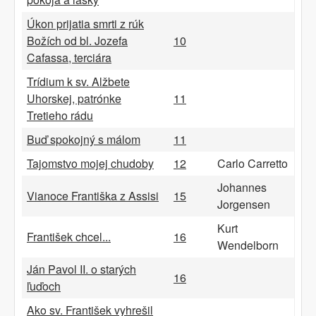
Úkon prijatia smrti z rúk
Božích od bl. Jozefa
10
Cafassa, terciára
Trídium k sv. Alžbete
Uhorskej, patrónke
11
Tretieho rádu
Buď spokojný s málom
11
Tajomstvo mojej chudoby
12
Carlo Carretto
Johannes
Vianoce Františka z Assisi
15
Jorgensen
Kurt
František chcel...
16
Wendelborn
Ján Pavol II. o starých
16
ľuďoch
Ako sv. František vyhrešil