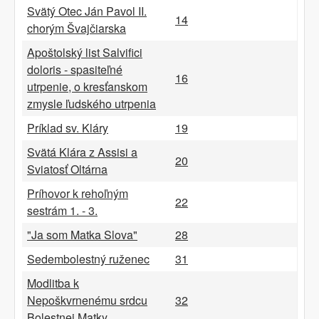
Svätý Otec Ján Pavol II.
14
chorým Švajčiarska
Apoštolský list Salvifici
doloris - spasiteľné
16
utrpenie, o kresťanskom
zmysle ľudského utrpenia
Príklad sv. Kláry
19
Svätá Klára z Assisi a
20
Sviatosť Oltárna
Príhovor k rehoľným
22
sestrám 1. - 3.
"Ja som Matka Slova"
28
Sedembolestný ruženec
31
Modlitba k
Nepoškvrnenému srdcu
32
Bolestnej Matky