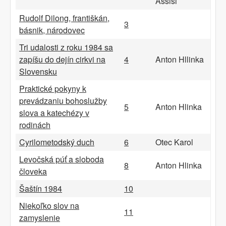
Assisi
Rudolf Dilong, františkán,
3
básnik, národovec
Tri udalosti z roku 1984 sa
zapíšu do dejín cirkvi na
4
Anton Hllinka
Slovensku
Praktické pokyny k
prevádzaniu bohoslužby
5
Anton Hlinka
slova a katechézy v
rodinách
Cyrilometodský duch
6
Otec Karol
Levočská púť a sloboda
8
Anton Hlinka
človeka
Šaštín 1984
10
Niekoľko slov na
11
zamyslenie