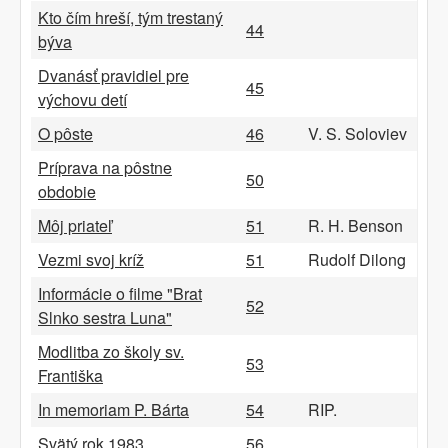
Kto čím hreší, tým trestaný
44
býva
Dvanásť pravidiel pre
45
výchovu detí
O pôste
46
V. S. Soloviev
Príprava na pôstne
50
obdobie
Môj priateľ
51
R. H. Benson
Vezmi svoj kríž
51
Rudolf Dilong
Informácie o filme "Brat
52
Slnko sestra Luna"
Modlitba zo školy sv.
53
Františka
In memoriam P. Bárta
54
RIP.
Svätý rok 1983
56