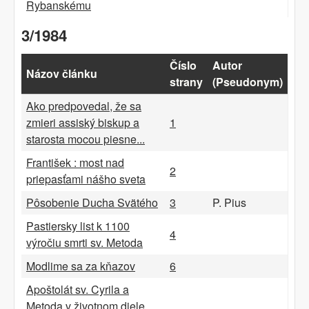
Rybanskému
3/1984
Číslo
Autor
Názov článku
strany
(Pseudonym)
Ako predpovedal, že sa
zmieri assiský biskup a
1
starosta mocou piesne...
František : most nad
2
priepasťami nášho sveta
Pôsobenie Ducha Svätého
3
P. Pius
Pastiersky list k 1100
4
výročiu smrti sv. Metoda
Modlime sa za kňazov
6
Apoštolát sv. Cyrila a
Metoda v životnom diele