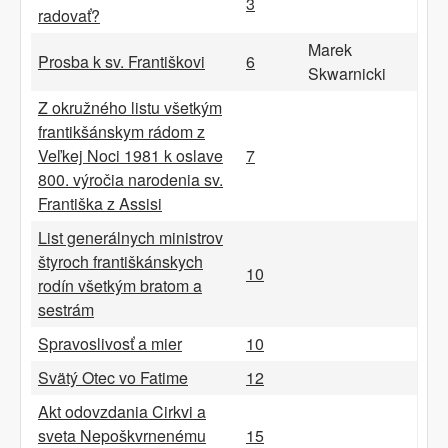
3
radovať?
Marek
Prosba k sv. Františkovi
6
Skwarnicki
Z okružného listu všetkým
frantikšánskym rádom z
Veľkej Noci 1981 k oslave
7
800. výročia narodenia sv.
Františka z Assisi
List generálnych ministrov
štyroch františkánskych
10
rodín všetkým bratom a
sestrám
Spravoslivosť a mier
10
Svätý Otec vo Fatime
12
Akt odovzdania Cirkvi a
sveta Nepoškvrnenému
15