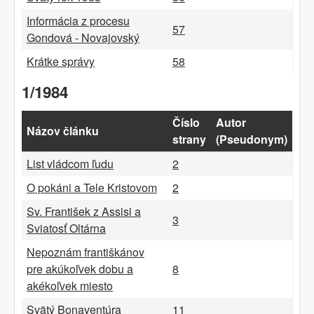
Informácia z procesu
57
Gondová - Novajovský
Krátke správy
58
1/1984
Číslo
Autor
Názov článku
strany
(Pseudonym)
List vládcom ľudu
2
O pokáni a Tele Kristovom
2
Sv. František z Assisi a
3
Sviatosť Oltárna
Nepoznám františkánov
pre akúkoľvek dobu a
8
akékoľvek miesto
Svätý Bonaventúra
11