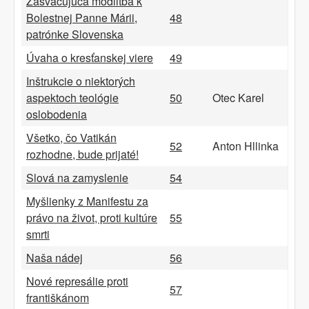
Zasväcujúca modlitba k
Bolestnej Panne Márii,
48
patrónke Slovenska
Úvaha o kresťanskej viere
49
Inštrukcie o niektorých
aspektoch teológie
50
Otec Karel
oslobodenia
Všetko, čo Vatikán
52
Anton Hllinka
rozhodne, bude prijaté!
Slová na zamyslenie
54
Myšlienky z Manifestu za
právo na život, proti kultúre
55
smrti
Naša nádej
56
Nové represálie proti
57
františkánom