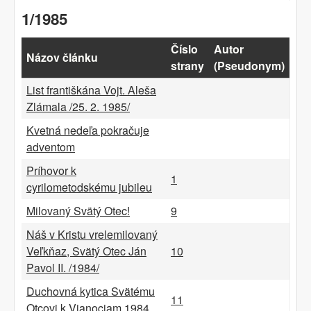
1/1985
Číslo
Autor
Názov článku
strany
(Pseudonym)
List františkána Vojt. Aleša
Zlámala /25. 2. 1985/
Kvetná nedeľa pokračuje
adventom
Príhovor k
1
cyrilometodskému jubileu
Milovaný Svätý Otec!
9
Náš v Kristu vrelemilovaný
Veľkňaz, Svätý Otec Ján
10
Pavol II. /1984/
Duchovná kytica Svätému
11
Otcovi k Vianociam 1984