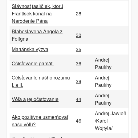
Slávnosť jasličiek, ktorú
František konal na
28
Narodenie Pána
Blahoslavená Angela z
30
Foligna
Mariánska výzva
35
Andrej
Očisťovanie pamäti
36
Paulíny
Očisťovanie nášho rozumu
Andrej
39
I. a II.
Paulíny
Andrej
Vôľa a jej očisťovanie
44
Paulíny
Andrej Jawieň
Ako pozitívne usmerňovať
46
/Karol
našu vôľu?
Wojtyla/