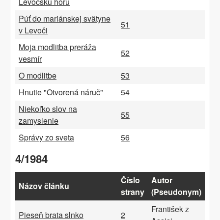
Levočskú horu
Púť do mariánskej svätyne
51
v Levoči
Moja modlitba preráža
52
vesmír
O modlitbe
53
Hnutie "Otvorená náruč"
54
Niekoľko slov na
55
zamyslenie
Správy zo sveta
56
4/1984
Číslo
Autor
Názov článku
strany
(Pseudonym)
František z
Pieseň brata slnko
2