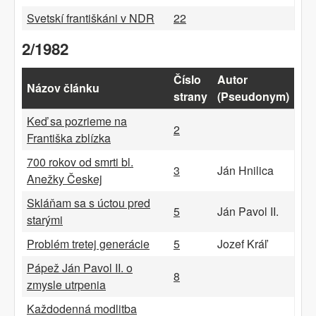
Svetskí františkáni v NDR
22
2/1982
Číslo
Autor
Názov článku
strany
(Pseudonym)
Keď sa pozrieme na
2
Františka zblízka
700 rokov od smrti bl.
3
Ján Hnilica
Anežky Českej
Skláňam sa s úctou pred
5
Ján Pavol II.
starými
Problém tretej generácie
5
Jozef Kráľ
Pápež Ján Pavol II. o
8
zmysle utrpenia
Každodenná modlitba