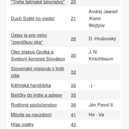
"Tretie fatimské tajomstvo"
20
Andrej Jawieň
Duch Svätý ho viedol
21
/Karol
Wojtyla/
Ústav je pre neho
26
D. Hrušovský
"zreničkou oka"
Otec biskup Grutka a
J. N.
30
Svetový kongres Slovákov
Kirschbaum
Slovenský misionár v Indii
32
píše
Káhirská handrárka
32
- j -
Balíčky do Indie a adresy
35
Rodinné spoločenstvo
36
Ján Pavol II.
Milujte sa navzájom
41
He - Va
Hlas matky
43