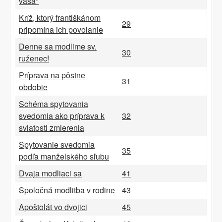
vaša"
Kríž, ktorý františkánom
29
pripomína ich povolanie
Denne sa modlime sv.
30
ruženec!
Príprava na pôstne
31
obdobie
Schéma spytovania
svedomia ako príprava k
32
sviatosti zmierenia
Spytovanie svedomia
35
podľa manželského sľubu
Dvaja modliaci sa
41
Spoločná modlitba v rodine
43
Apoštolát vo dvojici
45