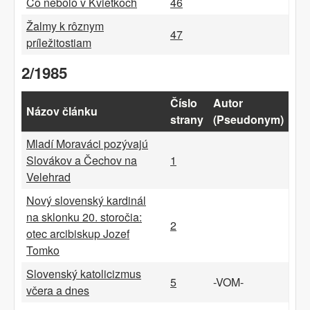
Čo nebolo v Kvietkoch
46
Žalmy k rôznym
47
príležitostiam
2/1985
Číslo
Autor
Názov článku
strany
(Pseudonym)
Mladí Moraváci pozývajú
Slovákov a Čechov na
1
Velehrad
Nový slovenský kardinál
na sklonku 20. storočia:
2
otec arcibiskup Jozef
Tomko
Slovenský katolicizmus
5
-VOM-
včera a dnes