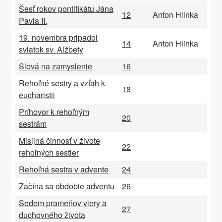
Šesť rokov pontifikátu Jána
12
Anton Hlinka
Pavla II.
19. novembra pripadol
14
Anton Hlinka
sviatok sv. Alžbety
Slová na zamyslenie
16
Rehoľné sestry a vzťah k
18
eucharistii
Príhovor k rehoľným
20
sestrám
Misijná činnosť v živote
22
rehoľných sestier
Rehoľná sestra v advente
24
Začína sa obdobie adventu
26
Sedem prameňov viery a
27
duchovného života