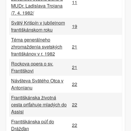
11
MUDr. Ladislava Trojana
/7. 4. 1982/
Svätý Krišpín v jubilejnom
19
františkánskom roku
Téma generálneho
zhromaždenia svetských
21
františkánov v r. 1982
Rockova opera o sv.
21
Františkovi
Návšteva Svätého Otca v
22
Antonianu
Františkánska životná
cesta priťahuje mladých do
22
Assisi
Františkánska púť do
22
Drážďan