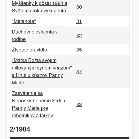
Myšlienky k pôstu 1984 a
30
Svätému roku vykúpenia
"Metanoia"
31
Duchovné cvičenia v
32
rodine
Životné pravidlo
35
"Matka Božia svojim
milovaným synom kňazom"
37
a Hnutiu kňazov Panny
Márie
Zasvätenie sa
Nepoškvrnenému Srdcu
38
Panny Márie pre
rehoľníkov a laikov
2/1984