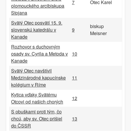
7
Otec Karel
olomouckého arcibiskupa
Stojana
Svätý Otec posvätí 15. 9.
biskup
slovenskú katedrálu v
9
Meisner
Kanade
Rozhovor s duchovným
osady sv. Cyrila a Metoda v
10
Kanade
Svätý Otec navštívil
Medzinárodné kapucínske
11
kolégium v Ríme
Kytica vďaky Svätému
12
Otcovi od našich chorých
S obuškami proti tým, čo
chcú, aby sv. Otec prišiel
13
do ČSSR