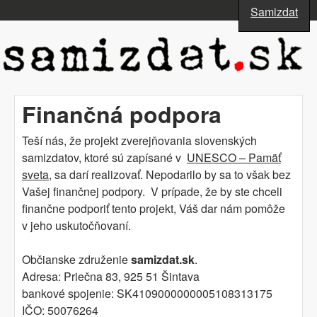
Skočiť na hlavný obsah
Samizdat
www.samizdat.sk
Finančná podpora
Teší nás, že projekt zverejňovania slovenských
samizdatov, ktoré sú zapísané v
UNESCO – Pamäť
sveta
, sa darí realizovať. Nepodarilo by sa to však bez
Vašej finančnej podpory. V prípade, že by ste chceli
finančne podporiť tento projekt, Váš dar nám pomôže
v jeho uskutočňovaní.
Občianske združenie
samizdat.sk
.
Adresa: Priečna 83, 925 51 Šintava
bankové spojenie: SK4109000000005108313175
IČO: 50076264