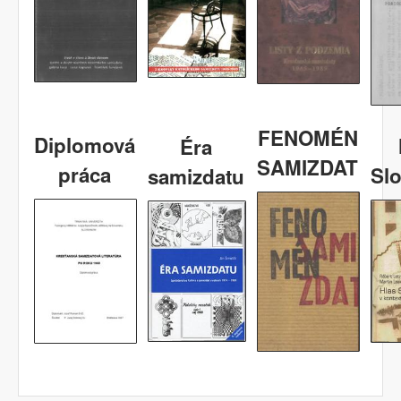
FENOMÉN
Diplomová
Éra
SAMIZDAT
práca
Sl
samizdatu