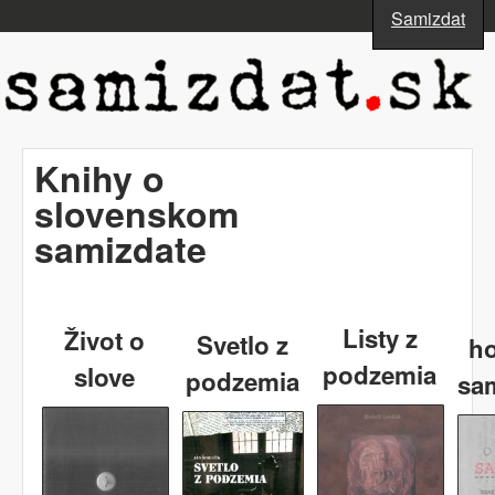
Skočiť na hlavný obsah
Samizdat
www.samizdat.sk
Knihy o
slovenskom
samizdate
Listy z
Život o
Svetlo z
h
podzemia
slove
podzemia
sa