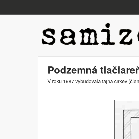
www.samizdat
Podzemná tlačiare
V roku 1987 vybudovala tajná cirkev (čle