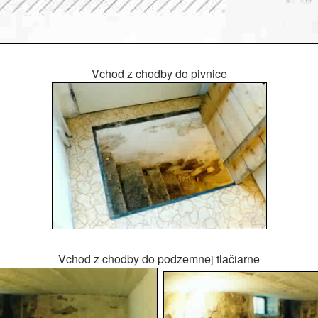
Vchod z chodby do pivnice
Vchod z chodby do podzemnej tlačiarne