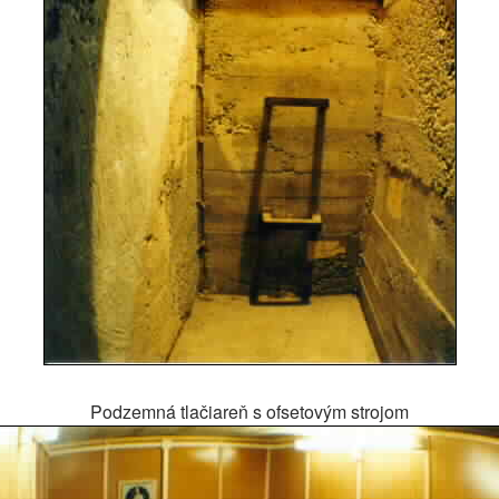
Podzemná tlačiareň s ofsetovým strojom