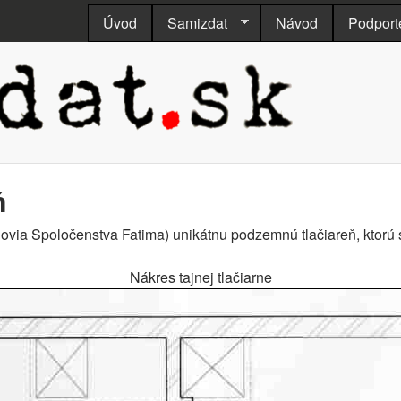
Skočiť na hlavný obsah
Úvod
Samizdat
Návod
Podport
.sk
ň
novia Spoločenstva Fatima) unikátnu podzemnú tlačiareň, ktorú s
Nákres tajnej tlačiarne