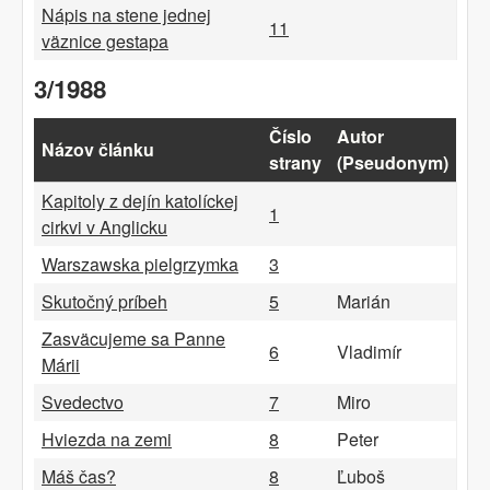
Nápis na stene jednej
11
väznice gestapa
3/1988
Číslo
Autor
Názov článku
strany
(Pseudonym)
Kapitoly z dejín katolíckej
1
cirkvi v Anglicku
Warszawska pielgrzymka
3
Skutočný príbeh
5
Marián
Zasväcujeme sa Panne
6
Vladimír
Márii
Svedectvo
7
Miro
Hviezda na zemi
8
Peter
Máš čas?
8
Ľuboš