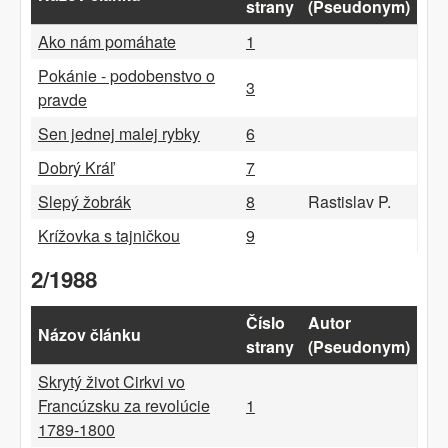
strany
(Pseudonym)
Ako nám pomáhate
1
Pokánie - podobenstvo o
3
pravde
Sen jednej malej rybky
6
Dobrý Kráľ
7
Slepý žobrák
8
Rastislav P.
Krížovka s tajničkou
9
2/1988
Číslo
Autor
Názov článku
strany
(Pseudonym)
Skrytý život Cirkvi vo
Francúzsku za revolúcie
1
1789-1800