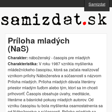
Skočiť na hlavný obsah
Samizdat
www.samizdat.sk
Príloha mladých
(NaS)
Charakter:
náboženský - časopis pre mladých
Charakteristika:
V roku 1987 vznikla myšlienka
mládežníckeho časopisu, ktorá sa začala realizovať
vznikom prílohy Náboženstva a súčasnosti s názvom
Príloha mladých. Príloha mladých dávala literárny
priestor mladým ľuďom alebo tým, ktorí sa im chceli
prihovoriť. Časopis obsahuje úvahy, meditácie,
literárne a básnické pokusy mladých autorov. Od
vzniku časopisu tu bola myšlienka osamostatnenia sa
od Náboženstva a sú­časnosti. Príloha mladých sa