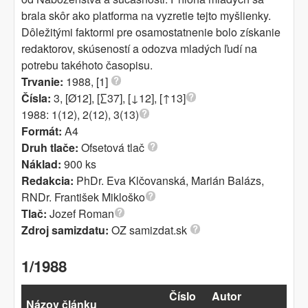
brala skôr ako platforma na vyzretie tejto myšlien­ky.
Dôležitými faktormi pre osamostatnenie bolo získanie
redaktorov, skúse­ností a odozva mladých ľudí na
potrebu takéhoto časopisu.
Trvanie:
1988, [1]
Čísla:
3, [Ø12], [∑37], [↓12], [↑13]
1988: 1(12), 2(12), 3(13)
Formát:
A4
Druh tlače:
Ofsetová tlač
Náklad:
900 ks
Redakcia:
PhDr. Eva Klčovanská, Marián Balázs,
RNDr. František Mikloško
Tlač:
Jozef Roman
Zdroj samizdatu:
OZ samizdat.sk
1/1988
Číslo
Autor
Názov článku