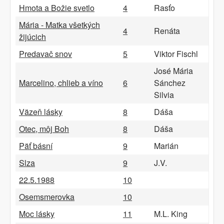
Hmota a Božie svetlo
4
Rasťo
Mária - Matka všetkých
4
Renáta
žijúcich
Predavač snov
5
Viktor Fischl
José Mária
Marcelino, chlieb a víno
6
Sánchez
Silvia
Väzeň lásky
8
Dáša
Otec, môj Boh
8
Dáša
Päť básní
9
Marián
Slza
9
J.V.
22.5.1988
10
Osemsmerovka
10
Moc lásky
11
M.L. King